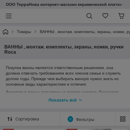
ООО ТерраНова интернет-магазин керамической плитки и с
Товары
ВАННЫ , монтаж. комплекты, экраны, ножки, р
ВАННЫ , монтаж. комплекты, экраны, ножки, ручки
Roca
Покупка ванны является ответственным решением, она
должна отвечать требованиям всех членов семьи и служить
долгие годы. Прежде чем выбирать ванную нужно знать из
основные виды характеристики и отличия.
Акриловые ванны популярны в первую очередь благодаря
многообразию форм и большому ассортименту. Они хорошо
Показать всё
сохраняют тепло, обладают износостойкость и легко
эксплуатируются. При покупке акриловой ванны
рекомендуется выбирать известного и зарекомендованного
Сортировка
0
Фильтры
себя производителя, так как большинство дешевых китайских
ванн сделаны из АБС-пластика с небольшим добавлением