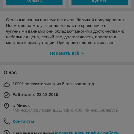
Купить
Купить
Стальные ванны пользуются очень большой популярностью.
Несмотря на малую теплоемкость по сравнению с
чугунными ваннами они обладают многими достоинствами:
небольшая цена, легкий вес, долговечность, простота в
монтаже и эксплуатации. При производстве таких ванн
используют сталь толщиной от 1,5 до 3,5 мм, эмаль
Показать всё
наноситься под воздействием высоких температур,
благодаря чему она стойкая к истиранию и долговечная.
Чтобы стальная ванна была "тихой" рекомендуется
приобрести к ней шумоизоляцию.
О нас
Чугунная ванна самая прочная и долговечная. При
100% положительных из 8 отзывов за год
правильной эксплуатации она может служить десятки лет.
Главное достоинство чугунной ванны - длительное
Работает с 23.12.2015
сохранение тепла. Благодаря современному производству
эмаль у этих видов ванн долговечная и устойчивая к
г. Минск
истиранию. Для более безопасной эксплуатации многие
г.Минск,ул.Уручская,д.21, офис 406, Минск, Беларусь
чугунные ванны имеют специальное противоскользящее
покрытие дна. К недостаткам чугунных ванн можно отнести
Контакты
лишь небольшое многообразие форм.
Процесс выбора ванны тоже весьма не легок. Нужно
Показать весь график работы
Сегодня выходной