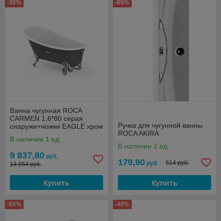
акрила, при эксплуатации они быстро желтеют и теряют свой
-30%
-65%
первоначальный вид.
Действует гибкая система скидок! Подробности
уточняйте у продавцов.
БЕСПЛАТНАЯ ДОСТАВКА
Ванна чугунная ROCA
CARMEN 1,6*80 серая
Ручка для чугунной ванны
снаружи+ножки EAGLE хром
ROCA AKIRA
В наличии 1 ед.
В наличии 2 ед.
9 837,80
руб.
179,90
514 руб.
руб.
14 054 руб.
Купить
Купить
-65%
-40%