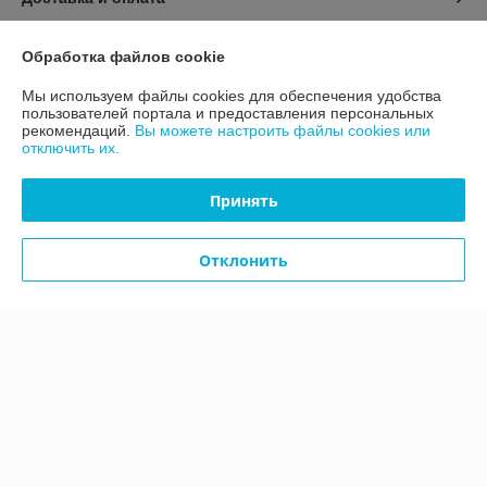
График работы
Обработка файлов cookie
Мы используем файлы cookies для обеспечения удобства
Полная версия сайта
пользователей портала и предоставления персональных
рекомендаций.
Вы можете настроить файлы cookies или
отключить их.
Политика обработки cookies
Принять
Сайт создан на платформе Deal.by
Отклонить
Информация для покупателя
Юридическое лицо:
Общество с ограниченной ответственностью
"ТЕРРАНОВА"
г.Минск,ул.Уручская,д.21, офис 406
Регистрационный номер ЕГР: 101238624
УНП: 101238624