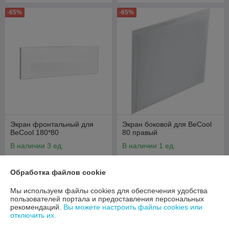
-65%
-65%
Экран фронтальный для
Экран боковой для BeCool
BeCool 180*80
80 правый
В наличии 3 ед.
В наличии 1 ед.
129,50
93,45
370 руб.
267 руб.
руб.
руб.
Обработка файлов cookie
Купить
Купить
Мы используем файлы cookies для обеспечения удобства
пользователей портала и предоставления персональных
-65%
-65%
рекомендаций.
Вы можете настроить файлы cookies или
отключить их.