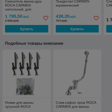
Смеситель ванна-душ
Пьедестал CARMEN
Сл
ROCA CARMEN
керамический
CA
напольный, для
отдельностоящей ванны
1 795,50
438,35
руб.
руб.
1 
2 565 руб.
797 руб.
Купить
Купить
Подобные товары компании
Ножки для ванны
Слив-сифон хром ROCA
чугунной ROCA
CARMEN для ванны