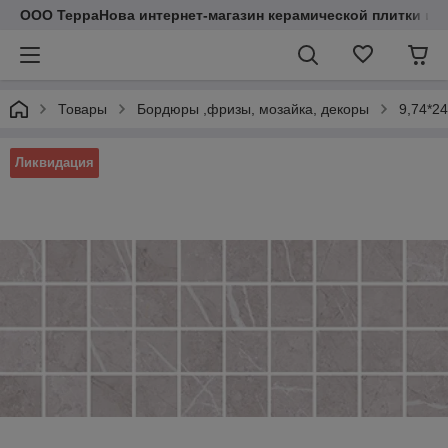
ООО ТерраНова интернет-магазин керамической плитки и с
Товары
Бордюры ,фризы, мозайка, декоры
9,74*2
Ликвидация