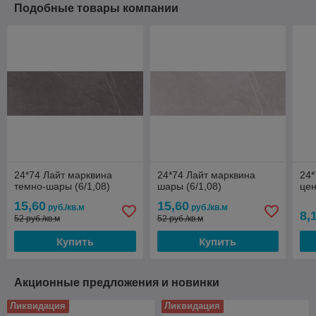
Подобные товары компании
24*74 Лайт марквина
24*74 Лайт марквина
24*
темно-шары (6/1,08)
шары (6/1,08)
це
15,60
15,60
руб./кв.м
руб./кв.м
8,
52 руб./кв.м
52 руб./кв.м
Купить
Купить
Акционные предложения и новинки
Ликвидация
Ликвидация