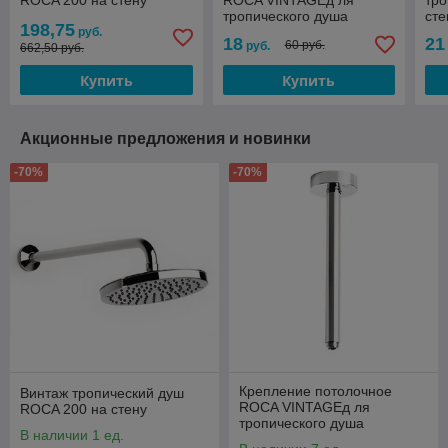
ROCA 200 на стену
ROCA VINTAGEд ля
тро
тропического душа
сте
198,75
руб.
18
21
60 руб.
руб.
662,50 руб.
Купить
Купить
Акционные предложения и новинки
-70%
-70%
Крепление потолочное
Винтаж тропический душ
ROCA VINTAGEд ля
ROCA 200 на стену
тропического душа
В наличии 1 ед.