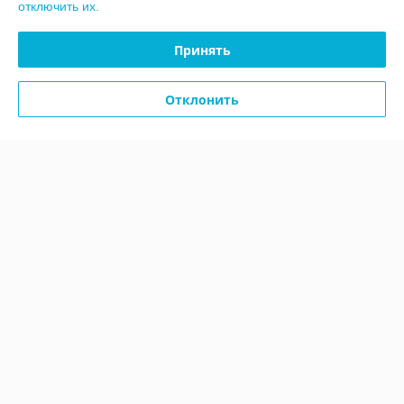
отключить их.
Купить
Принять
О нас
Отклонить
100% положительных из 8 отзывов за год
Работает с 23.12.2015
г. Минск
г.Минск,ул.Уручская,д.21, офис 406, Минск, Беларусь
Контакты
Сегодня работает с 09:00 до 18:00
Показать весь график работы
Отзывы о магазине
96 отзывов за всё время
Алена
30.07.2026