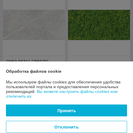
29*59 PS811 СВЕТЛО-
29*59 Фреш мосс гласс
СЕРЫЙ САТИН
центро
Обработка файлов cookie
В наличии 5 ед.
В наличии 3 ед.
Мы используем файлы cookies для обеспечения удобства
18,90
руб./кв.м
пользователей портала и предоставления персональных
16,80
48 руб.
руб.
54 руб./кв.м
рекомендаций.
Вы можете настроить файлы cookies или
отключить их.
Купить
Купить
Принять
Ликвидация
Ликвидация
Отклонить