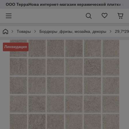
ООО ТерраНова интернет-магазин керамической плитки и с
Товары
Бордюры ,фризы, мозайка, декоры
29,7*2
Ликвидация