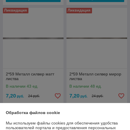
Ликвидация
Ликвидация
2*59 Металл силвер матт
2*59 Металл силвер мирор
листва
листва
В наличии 43 ед.
В наличии 48 ед.
7,20
7,20
24 руб.
24 руб.
руб.
руб.
Купить
Купить
Обработка файлов cookie
Ликвидация
Ликвидация
Мы используем файлы cookies для обеспечения удобства
пользователей портала и предоставления персональных