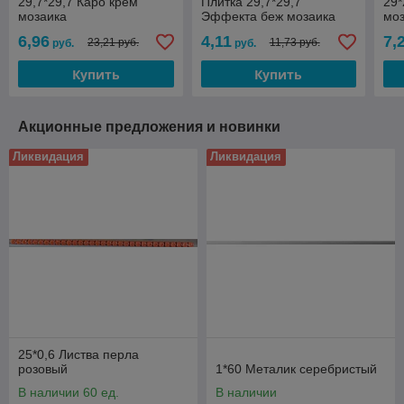
29,7*29,7 Каро крем
Плитка 29,7*29,7
29*
мозаика
Эффекта беж мозаика
мо
6,96
4,11
7,
23,21 руб.
11,73 руб.
руб.
руб.
Купить
Купить
Акционные предложения и новинки
Ликвидация
Ликвидация
25*0,6 Листва перла
розовый
1*60 Металик серебристый
В наличии 60 ед.
В наличии