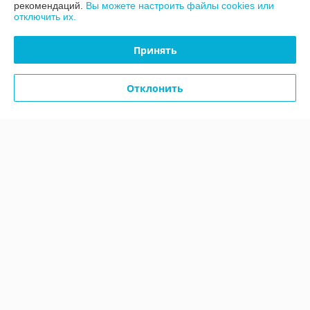
рекомендаций.
Вы можете настроить файлы cookies или
отключить их.
Принять
Отклонить
59,3*2,8 Листва стоне
1*75 Металик золотистый
В наличии 3 ед.
В наличии 22 ед.
2,14
2,34
7,14 руб.
7,81 руб.
руб.
руб.
Купить
Купить
Показать ещё
О нас
100% положительных из 8 отзывов за год