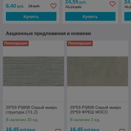
24,55
24
руб.
8,40
28 руб.
руб.
70,13 руб.
70,
Купить
Купить
Акционные предложения и новинки
Ликвидация
Ликвидация
29*59 PS808 Серый микро
29*59 PS808 Серый микро
структура (7/1,2)
29*59 ФРЕШ МОСС
В наличии 20 ед.
В наличии 2 ед.
16,45
16,45
руб./кв.м
руб./кв.м