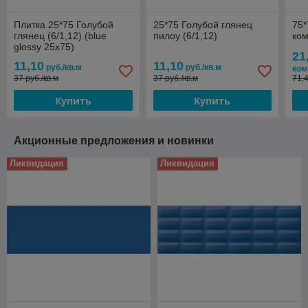
Плитка 25*75 Голубой
25*75 Голубой глянец
75*
глянец (6/1,12) (blue
пилоу (6/1,12)
ко
glossy 25x75)
21
11,10
11,10
руб./кв.м
руб./кв.м
ком
37 руб./кв.м
37 руб./кв.м
71,
Купить
Купить
Акционные предложения и новинки
Ликвидация
Ликвидация