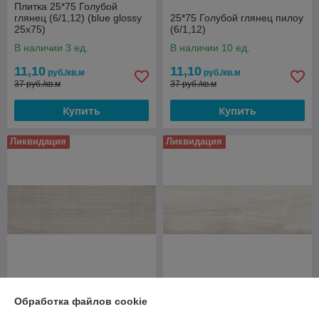
Плитка 25*75 Голубой
глянец (6/1,12) (blue glossy
25*75 Голубой глянец пилоу
25x75)
(6/1,12)
В наличии 3 ед.
В наличии 10 ед.
11,10
11,10
руб./кв.м
руб./кв.м
37 руб./кв.м
37 руб./кв.м
Купить
Купить
Ликвидация
Ликвидация
25*75 Симпл стоне беж
Обработка файлов cookie
25*75 Симпл стоне беж гео
(6/1,12)