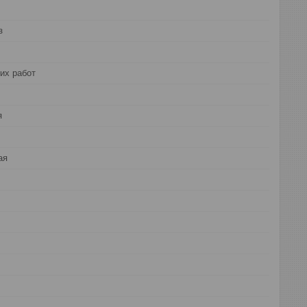
з
их работ
я
ая