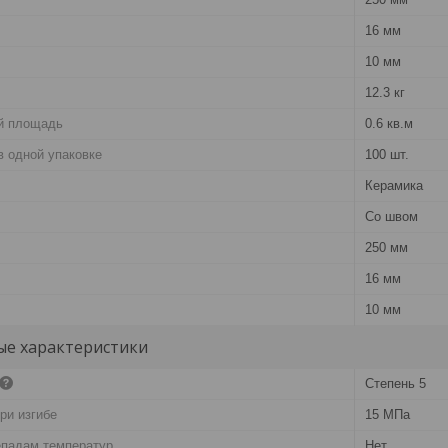
16 мм
10 мм
12.3 кг
й площадь
0.6 кв.м
в одной упаковке
100 шт.
Керамика
Со швом
250 мм
16 мм
10 мм
е характеристики
Степень 5
ри изгибе
15 МПа
епадам температур
Нет