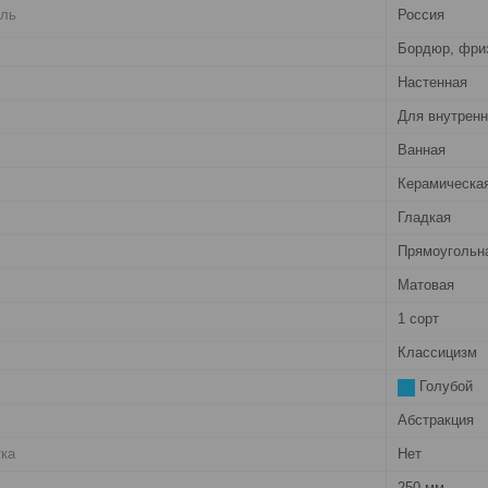
ель
Россия
Бордюр, фри
Настенная
Для внутренн
Ванная
Керамическа
Гладкая
Прямоугольн
Матовая
1 сорт
Классицизм
Голубой
Абстракция
тка
Нет
250 мм