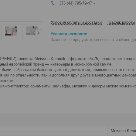
+375 (44) 795-79-47
Условия оплаты и доставки
График работы
Законом не предусмотрен возврат и обмен д
РЕНДИ), новинка Meissen Keramik в формате 25х75, продолжает традиц
дный европейский тренд — интерьеры в монохромной гамме.
y были выбраны три базовых цвета в деликатных, припыленных оттенках:
я как по отдельности, так и дополняя друг друга в многоцветных декор
егкости.
ция-конструктор: орнаменты, рельефы, мозаику и декоры можно комбинир
и
Meissen Kera