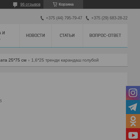
96 отзывов
Корзина
+375 (44) 795-79-47
+375 (29) 683-28-22
А И
НОВОСТИ
СТАТЬИ
ВОПРОС-ОТВЕТ
А
ата 25*75 см
1,6*25 тренди карандаш голубой
б