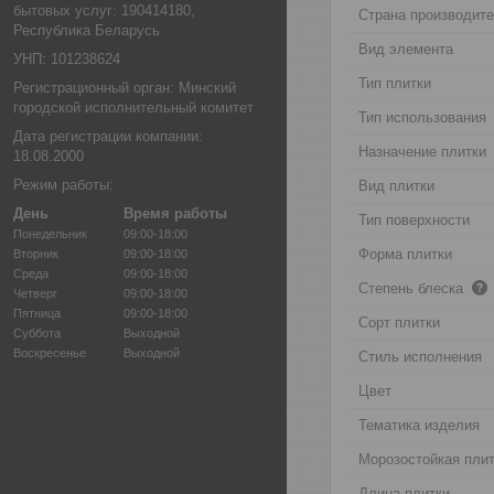
бытовых услуг: 190414180,
Страна производит
Республика Беларусь
Вид элемента
УНП: 101238624
Тип плитки
Регистрационный орган: Минский
городской исполнительный комитет
Тип использования
Дата регистрации компании:
Назначение плитки
18.08.2000
Режим работы:
Вид плитки
День
Время работы
Тип поверхности
Понедельник
09:00-18:00
Форма плитки
Вторник
09:00-18:00
Среда
09:00-18:00
Степень блеска
Четверг
09:00-18:00
Пятница
09:00-18:00
Сорт плитки
Суббота
Выходной
Воскресенье
Выходной
Стиль исполнения
Цвет
Тематика изделия
Морозостойкая пли
Длина плитки