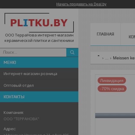
Начать продавать на Deal.by
ГЛАВНАЯ
ООО ТерраНова интернет-магазин
КО
керамической плитки и сантехники
...
Meissen ke
Интернет-магазин розница
Ликвидация
Оптовый отдел
-70%
КОНТАКТЫ
ООО "ТЕРРАНОВА"
г.Минск,ул.Уручская,д.21, офис 406,