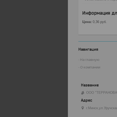
Информация дл
Цена:
0,36
руб.
Навигация
На главную
О компании
ООО "ТЕРРАНОВА
г.Минск,ул.Уручска