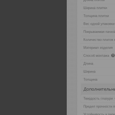
Ширина плитки
Толщина плитки
Вес одной упаковки
Покрываемая пачко
Количество плиток 
Материал изделия
Способ монтажа
Длина
Ширина
Толщина
Дополнительны
Твердость глазури
Предел прочности п
Устойчивость к пер