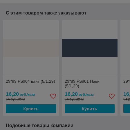
С этим товаром также заказывают
29*89 PS904 вайт (5/1,29)
29*89 PS901 Нави
29*
(5/1,29)
16,20
16,20
16
руб./кв.м
руб./кв.м
54 руб./кв.м
54 руб./кв.м
54 р
Купить
Купить
Подобные товары компании