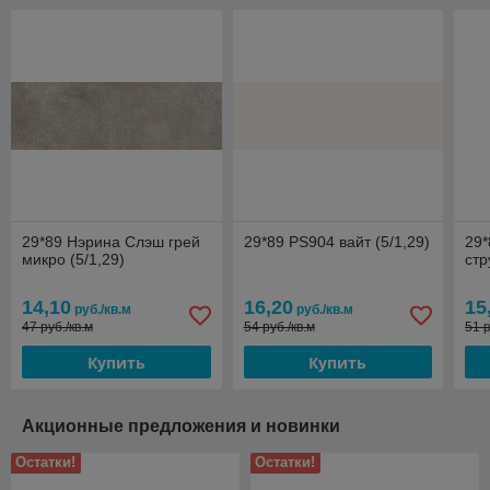
29*89 Нэрина Слэш грей
29*89 PS904 вайт (5/1,29)
29*
микро (5/1,29)
стр
14,10
16,20
15
руб./кв.м
руб./кв.м
47 руб./кв.м
54 руб./кв.м
51 р
Купить
Купить
Акционные предложения и новинки
Остатки!
Остатки!