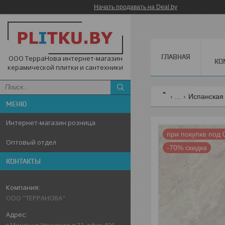
Начать продавать на Deal.by
ГЛАВНАЯ
ООО ТерраНова интернет-магазин
КО
керамической плитки и сантехники
...
Испанская 
Интернет-магазин розница
при покупке под 
Оптовый отдел
-70%
КОНТАКТЫ
ООО "ТЕРРАНОВА"
г.Минск,ул.Уручская,д.21, офис 406,