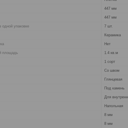
447 мм
447 мм
в одной упаковке
7 шт.
Керамика
тка
Нет
й площадь
1.4 кв.м
1 сорт
Со швом
Глянцевая
Под камень
Для внутренн
Напольная
8 мм
8 мм