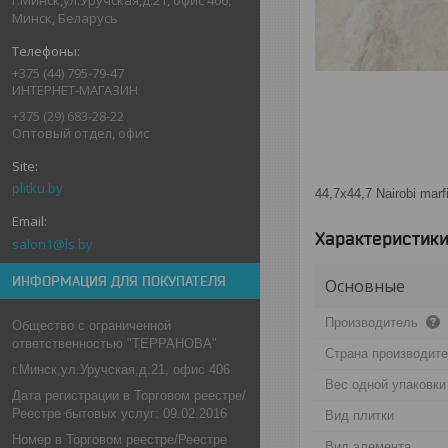
Минск, Беларусь
+375 (44) 795-79-47
ИНТЕРНЕТ-МАГАЗИН
+375 (29) 683-28-22
Оптовый отдел, офис
plitku.by
44,7х44,7 Nairobi marfi
Характеристик
salon1@ls.by
ИНФОРМАЦИЯ ДЛЯ ПОКУПАТЕЛЯ
Основные
Производитель
Общество с ограниченной
ответственностью "ТЕРРАНОВА"
Страна производит
г.Минск,ул.Уручская,д.21, офис 406
Вес одной упаковки
Дата регистрации в Торговом реестре/
Реестре бытовых услуг: 09.02.2016
Вид плитки
Номер в Торговом реестре/Реестре
Вид элемента