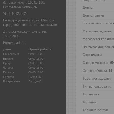
бытовых услуг: 190414180,
Республика Беларусь
Длина
УНП: 101238624
Длина плитки
Регистрационный орган: Минский
Количество плиток 
городской исполнительный комитет
Материал изделия
Дата регистрации компании:
18.08.2000
Морозостойкая пли
Режим работы:
Покрываемая пачко
День
Время работы
Понедельник
09:00-18:00
Сорт плитки
Вторник
09:00-18:00
Способ монтажа
Среда
09:00-18:00
Четверг
09:00-18:00
Степень блеска
Пятница
09:00-18:00
Суббота
Выходной
Тематика изделия
Воскресенье
Выходной
Тип использования
Тип плитки
Толщина
Толщина плитки