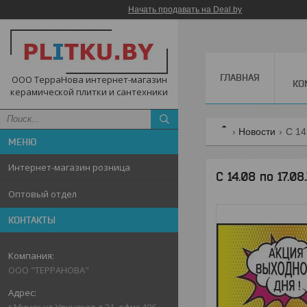
Начать продавать на Deal.by
ГЛАВНАЯ
ООО ТерраНова интернет-магазин
КО
керамической плитки и сантехники
Новости
С 14
Интернет-магазин розница
С 14.08 по 17.
Оптовый отдел
КОНТАКТЫ
ООО "ТЕРРАНОВА"
г.Минск,ул.Уручская,д.21, офис 406,