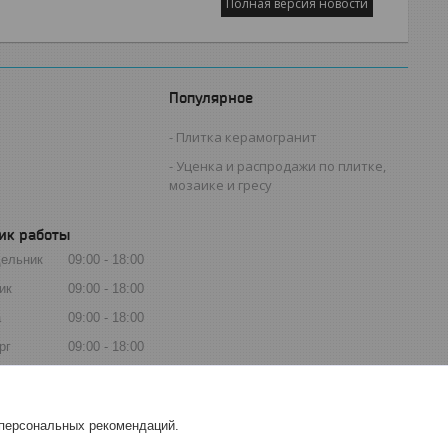
Полная версия новости
Популярное
Плитка керамогранит
Уценка и распродажи по плитке,
мозаике и гресу
ик работы
ельник
09:00
18:00
ик
09:00
18:00
а
09:00
18:00
рг
09:00
18:00
ца
09:00
18:00
та
Выходной
 персональных рекомендаций.
есенье
Выходной