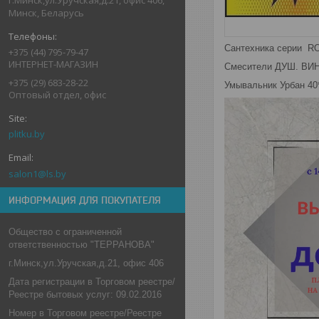
Минск, Беларусь
Сантехника серии 
+375 (44) 795-79-47
ИНТЕРНЕТ-МАГАЗИН
Смесители ДУШ. 
+375 (29) 683-28-22
Умывальник Урба
Оптовый отдел, офис
plitku.by
salon1@ls.by
ИНФОРМАЦИЯ ДЛЯ ПОКУПАТЕЛЯ
Общество с ограниченной
ответственностью "ТЕРРАНОВА"
г.Минск,ул.Уручская,д.21, офис 406
Дата регистрации в Торговом реестре/
Реестре бытовых услуг: 09.02.2016
Номер в Торговом реестре/Реестре