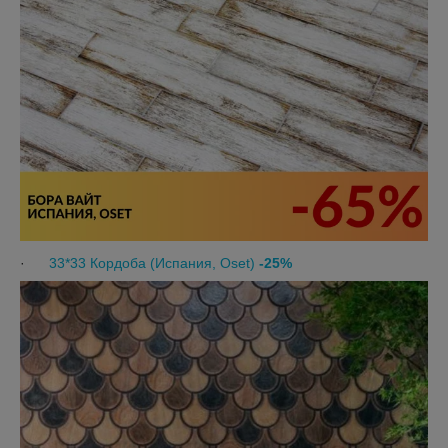
·
33*33 Кордоба (Испания, Oset)
-
25
%