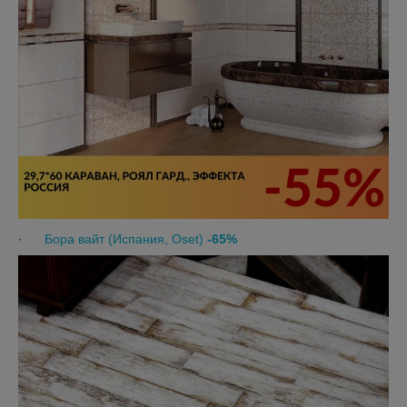
·
Бора вайт (Испания, Oset)
-
65
%