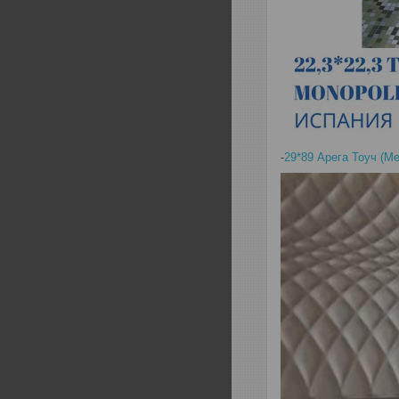
-
29*89 Арега Тоуч (M