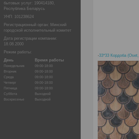
бытовых услуг: 190414180,
Республика Беларусь
УНП: 101238624
Регистрационный орган: Минский
городской исполнительный комитет
Дата регистрации компании:
18.08.2000
Режим работы:
-
33*33 Кордоба (Oset
День
Время работы
Понедельник
09:00-18:00
Вторник
09:00-18:00
Среда
09:00-18:00
Четверг
09:00-18:00
Пятница
09:00-18:00
Суббота
Выходной
Воскресенье
Выходной