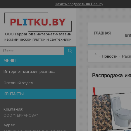
Начать продавать на Deal.by
ГЛАВНАЯ
ООО ТерраНова интернет-магазин
КО
керамической плитки и сантехники
Новости
Расп
Интернет-магазин розница
Распродажа июн
Оптовый отдел
КОНТАКТЫ
ООО "ТЕРРАНОВА"
г.Минск,ул.Уручская,д.21, офис 406,