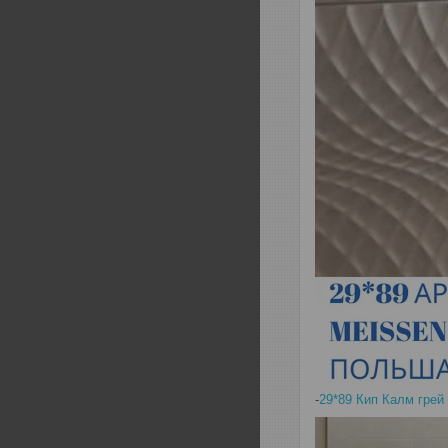
-
29*89 Кип Калм грей