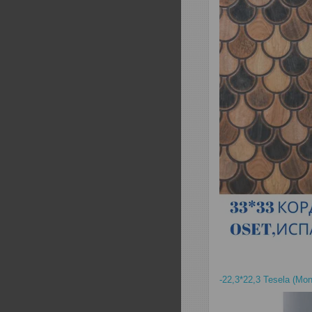
-22,3*22,3 Tesela (M