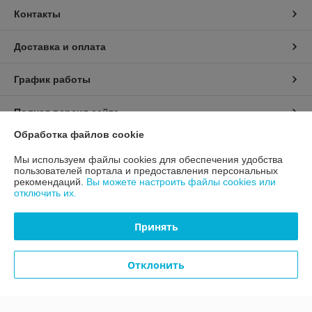
Контакты
Доставка и оплата
График работы
Полная версия сайта
Обработка файлов cookie
Политика обработки cookies
Мы используем файлы cookies для обеспечения удобства
пользователей портала и предоставления персональных
Сайт создан на платформе Deal.by
рекомендаций.
Вы можете настроить файлы cookies или
отключить их.
Принять
Отклонить
Информация для покупателя
Юридическое лицо:
Общество с ограниченной ответственностью
"ТЕРРАНОВА"
г.Минск,ул.Уручская,д.21, офис 406