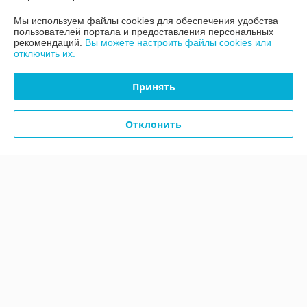
Мы используем файлы cookies для обеспечения удобства
Полная версия сайта
пользователей портала и предоставления персональных
рекомендаций.
Вы можете настроить файлы cookies или
отключить их.
Политика обработки cookies
Принять
Сайт создан на платформе Deal.by
Отклонить
Информация для покупателя
Юридическое лицо:
Общество с ограниченной ответственностью
"ТЕРРАНОВА"
г.Минск,ул.Уручская,д.21, офис 406
Регистрационный номер ЕГР: 101238624
УНП: 101238624
Регистрационный орган: Минский городской исполнительный комитет