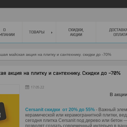
О
СКИДКИ,
ДОСТАВК
ТОВАРЫ
МПАНИИ
АКЦИИ
ОПЛАТ
шая майская акция на плитку и сантехнику. скидки до -70%
я акция на плитку и сантехнику. Скидки до -70%
17.05.22
В акции
Cersanit скидки от 20% до 55%
- Важный элем
керамической или керамогранитной плитки, вед
сегодня плитка Cersanit под дерево или бетон
позволят создать современный интерьер в ваш