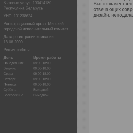
бытовых услуг: 190414180,
Высококачественн
Республика Беларусь
отвечающих совре
дизайн, неподвла
УНП: 101238624
Регистрационный орган: Минский
городской исполнительный комитет
Дата регистрации компании:
18.08.2000
Режим работы:
День
Время работы
Понедельник
09:00-18:00
Вторник
09:00-18:00
Среда
09:00-18:00
Четверг
09:00-18:00
Пятница
09:00-18:00
Суббота
Выходной
Воскресенье
Выходной