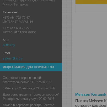
Минск, Беларусь
+375 (44) 795-79-47
ИНТЕРНЕТ-МАГАЗИН
+375 (29) 683-28-22
Оптовый отдел, офис
plitku.by
salon1@ls.by
ИНФОРМАЦИЯ ДЛЯ ПОКУПАТЕЛЯ
Общество с ограниченной
ответственностью "ТЕРРАНОВА"
г.Минск,ул.Уручская,д.21, офис 406
Meissen Keramik
Дата регистрации в Торговом реестре/
Реестре бытовых услуг: 09.02.2016
Плитка Meissen K
Номер в Торговом реестре/Реестре
островок комфорт