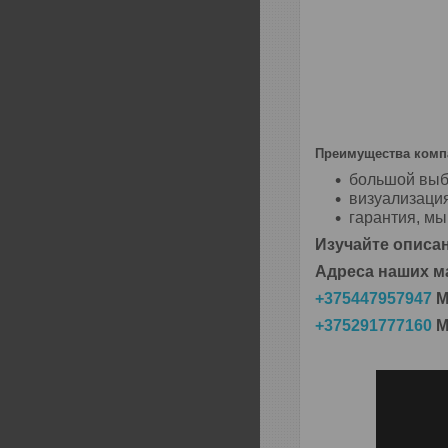
Преимущества компа
большой выб
визуализаци
гарантия, м
Изучайте описан
Адреса наших м
+375447957947
М
+375291777160
М