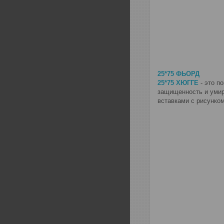
25*75 ФЬОРД
25*75 ХЮГГЕ
- это п
защищенность и умир
вставками с рисунко