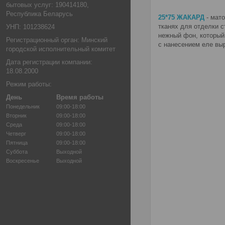
бытовых услуг: 190414180,
Республика Беларусь
25*75 ЖАКАРД
- мато
тканях для отделки с
УНП: 101238624
нежный фон, который
Регистрационный орган: Минский
с нанесением еле вы
городской исполнительный комитет
Дата регистрации компании:
18.08.2000
Режим работы:
День
Время работы
Понедельник
09:00-18:00
Вторник
09:00-18:00
Среда
09:00-18:00
Четверг
09:00-18:00
Пятница
09:00-18:00
Суббота
Выходной
Воскресенье
Выходной