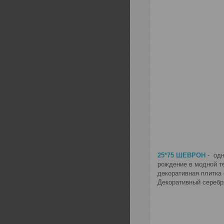
25*75 ШЕВРОН
- одн
рождение в модной т
декоративная плитка 
Декоративный серебр