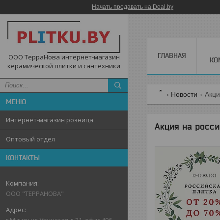
Начать продавать на Deal.by
ГЛАВНАЯ
ООО ТерраНова интернет-магазин
КО
керамической плитки и сантехники
Новости
Акци
Интернет-магазин розница
Акция на росс
Оптовый отдел
КОНТАКТЫ
ООО "ТЕРРАНОВА"
г.Минск,ул.Уручская,д.21, офис 406,