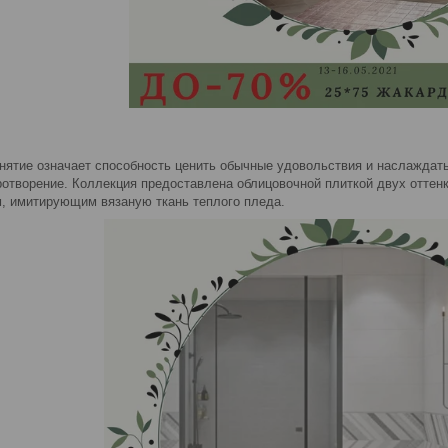
онятие означает способность ценить обычные удовольствия и наслаждат
отворение. Коллекция предоставлена облицовочной плиткой двух оттенк
м, имитирующим вязаную ткань теплого пледа.