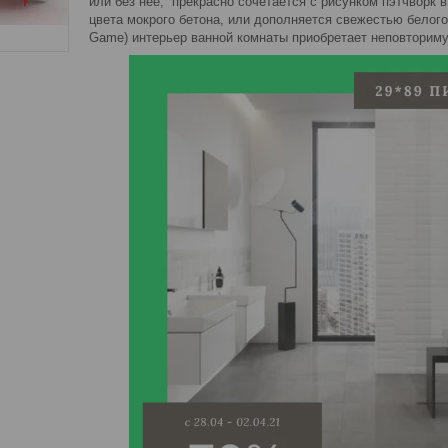
или без нее, прекрасно сочетается с рисунком пэтчворк 
цвета мокрого бетона, или дополняется свежестью белог
Game) интерьер ванной комнаты приобретает неповторим