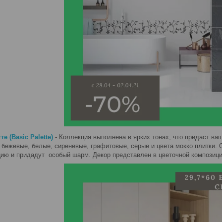
е (Basic Palette)
- Коллекция выполнена в ярких тонах, что придаст ва
 бежевые, белые, сиреневые, графитовые, серые и цвета мокко плитки.
цию и придадут особый шарм. Декор представлен в цветочной композици