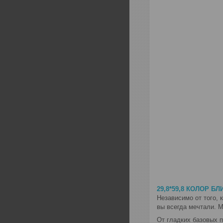
29,8*59,8 КОЛОР БЛ
Независимо от того, 
вы всегда мечтали. 
От гладких базовых п