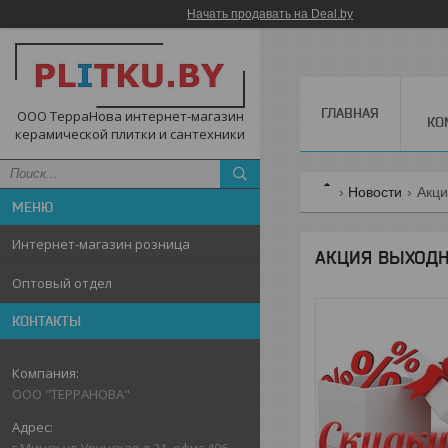
Начать продавать на Deal.by
ГЛАВНАЯ
ООО ТерраНова интернет-магазин
КО
керамической плитки и сантехники
Новости
Акци
Интернет-магазин розница
АКЦИЯ ВЫХОДН
Оптовый отдел
КОНТАКТЫ
ООО "ТЕРРАНОВА"
г.Минск,ул.Уручская,д.21, офис 406,