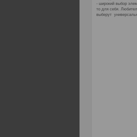
- широкий выбор элем
то для себя. Любите
выберут универсальн