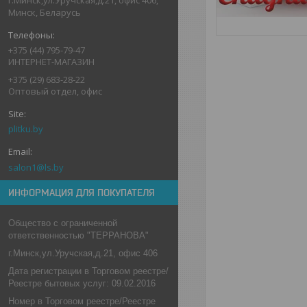
Минск, Беларусь
+375 (44) 795-79-47
ИНТЕРНЕТ-МАГАЗИН
+375 (29) 683-28-22
Оптовый отдел, офис
plitku.by
salon1@ls.by
ИНФОРМАЦИЯ ДЛЯ ПОКУПАТЕЛЯ
Общество с ограниченной
ответственностью "ТЕРРАНОВА"
г.Минск,ул.Уручская,д.21, офис 406
Дата регистрации в Торговом реестре/
Реестре бытовых услуг: 09.02.2016
Номер в Торговом реестре/Реестре