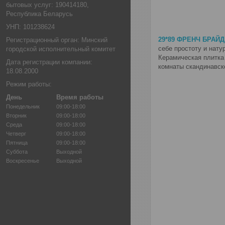
бытовых услуг: 190414180,
Республика Беларусь
УНП: 101238624
29*89 ФРЕНЧ БРАЙД
Регистрационный орган: Минский
себе простоту и нат
городской исполнительный комитет
Керамическая плитка
Дата регистрации компании:
комнаты скандинавск
18.08.2000
Режим работы:
День
Время работы
Понедельник
09:00-18:00
Вторник
09:00-18:00
Среда
09:00-18:00
Четверг
09:00-18:00
Пятница
09:00-18:00
Суббота
Выходной
Воскресенье
Выходной