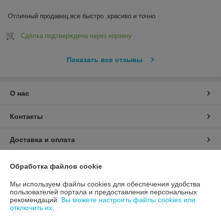
Отличный продавец.все быстро ,красиво и точно
Сделка подтверждена через корзину
Показать все отзывы
О нас
Контакты
Доставка и оплата
График работы
Обработка файлов cookie
Мы используем файлы cookies для обеспечения удобства
Полная версия сайта
пользователей портала и предоставления персональных
рекомендаций.
Вы можете настроить файлы cookies или
отключить их.
Политика обработки cookies