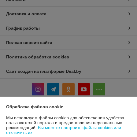
Доставка и оплата
График работы
Полная версия сайта
Политика обработки cookies
Сайт создан на платформе Deal.by
Обработка файлов cookie
Информация для покупателя
Мы используем файлы cookies для обеспечения удобства
Юридическое лицо:
Общество с ограниченной ответственностью
пользователей портала и предоставления персональных
"ТЕРРАНОВА"
рекомендаций.
Вы можете настроить файлы cookies или
г.Минск,ул.Уручская,д.21, офис 406
отключить их.