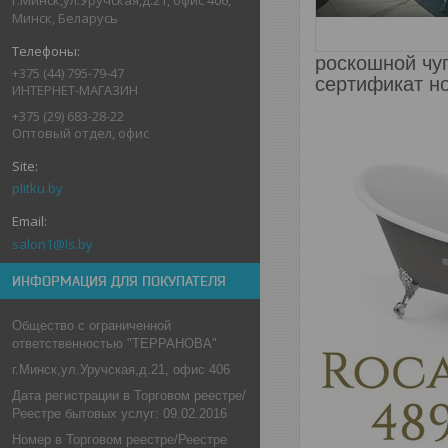
Минск, Беларусь
роскошной чу
+375 (44) 795-79-47
сертификат н
ИНТЕРНЕТ-МАГАЗИН
+375 (29) 683-28-22
Оптовый отдел, офис
plitku.by
salon1@ls.by
ИНФОРМАЦИЯ ДЛЯ ПОКУПАТЕЛЯ
Общество с ограниченной
ответственностью "ТЕРРАНОВА"
г.Минск,ул.Уручская,д.21, офис 406
Дата регистрации в Торговом реестре/
Реестре бытовых услуг: 09.02.2016
Номер в Торговом реестре/Реестре