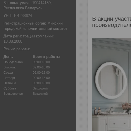
бытовых услуг: 190414180,
Республика Беларусь
УНП: 101238624
В акции участ
Регистрационный орган: Минский
производител
городской исполнительный комитет
Дата регистрации компании:
18.08.2000
Режим работы:
День
Время работы
Понедельник
09:00-18:00
Вторник
09:00-18:00
Среда
09:00-18:00
Четверг
09:00-18:00
Пятница
09:00-18:00
Суббота
Выходной
Воскресенье
Выходной