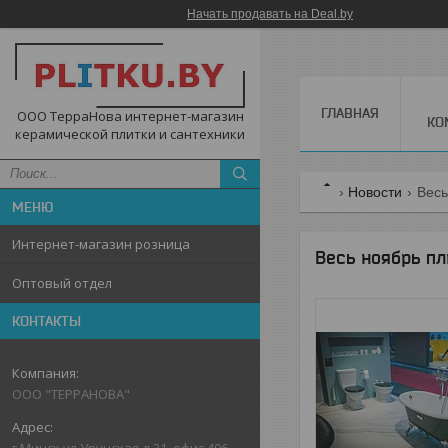
Начать продавать на Deal.by
ГЛАВНАЯ
ООО ТерраНова интернет-магазин
КО
керамической плитки и сантехники
Новости
Весь
Интернет-магазин розница
Весь ноябрь пл
Оптовый отдел
КОНТАКТЫ
ООО "ТЕРРАНОВА"
г.Минск,ул.Уручская,д.21, офис 406,