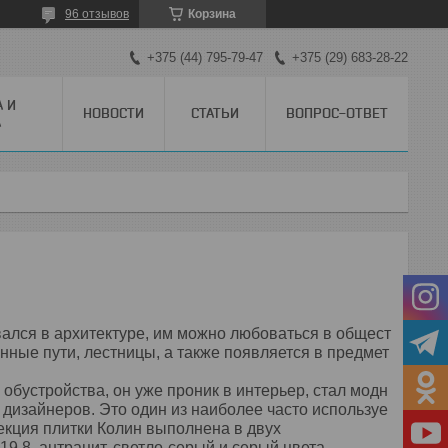
96 отзывов
Корзина
+375 (44) 795-79-47
+375 (29) 683-28-22
А И
НОВОСТИ
СТАТЬИ
ВОПРОС-ОТВЕТ
А
вался
в
архитектуре
,
им
можно
любоваться
в
общест
онные
пути
,
лестницы
,
а
также
появляется
в
предмет
обустройства
,
он
уже
проник
в
интерьер
,
стал
модн
дизайнеров
.
Это
один
из
наиболее
часто
используе
екция плитки Колин выполнена в двух
119,8
антрацит, светло-серый и серый цвета.