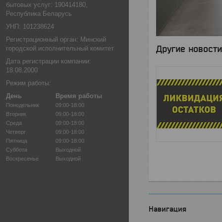
бытовых услуг: 190414180,
Республика Беларусь
УНП: 101238624
Регистрационный орган: Минский
Другие новости
городской исполнительный комитет
Дата регистрации компании:
18.08.2000
Режим работы:
День
Время работы
Понедельник
09:00-18:00
Вторник
09:00-18:00
Среда
09:00-18:00
Четверг
09:00-18:00
Пятница
09:00-18:00
Суббота
Выходной
Воскресенье
Выходной
Навигация