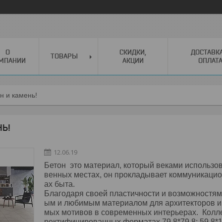
О
СКИДКИ,
ДОСТАВК
ТОВАРЫ
МПАНИИ
АКЦИИ
ОПЛАТ
н и камень!
НЬ!
12.06.19
Бетон
это
материал
,
который
веками
использо
венных
местах
,
он
прокладывает
коммуникаци
ах
быта
.
Благодаря
своей
пластичности
и
возможностям
ым
и
любимым
материалом
для
архитекторов
и
мых
мотивов
в
современных
интерьерах
.
Колл
ректифицированных форматах 79,8*79,8; 59,8*