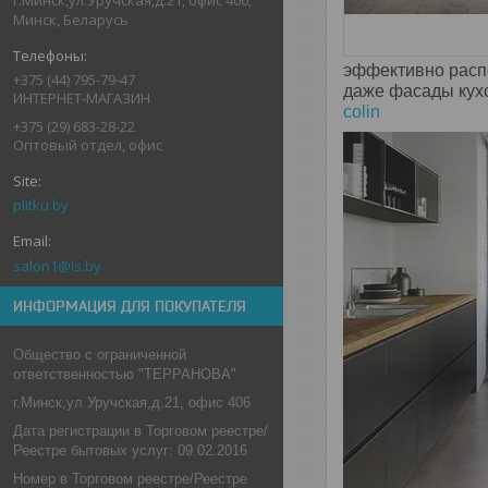
Минск, Беларусь
эффективно распо
+375 (44) 795-79-47
даже фасады кух
ИНТЕРНЕТ-МАГАЗИН
colin
+375 (29) 683-28-22
Оптовый отдел, офис
plitku.by
salon1@ls.by
ИНФОРМАЦИЯ ДЛЯ ПОКУПАТЕЛЯ
Общество с ограниченной
ответственностью "ТЕРРАНОВА"
г.Минск,ул.Уручская,д.21, офис 406
Дата регистрации в Торговом реестре/
Реестре бытовых услуг: 09.02.2016
Номер в Торговом реестре/Реестре