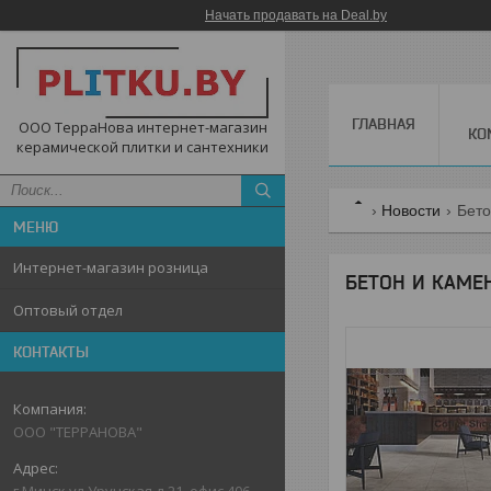
Начать продавать на Deal.by
ГЛАВНАЯ
ООО ТерраНова интернет-магазин
КО
керамической плитки и сантехники
Новости
Бето
Интернет-магазин розница
БЕТОН И КАМЕ
Оптовый отдел
КОНТАКТЫ
ООО "ТЕРРАНОВА"
г.Минск,ул.Уручская,д.21, офис 406,