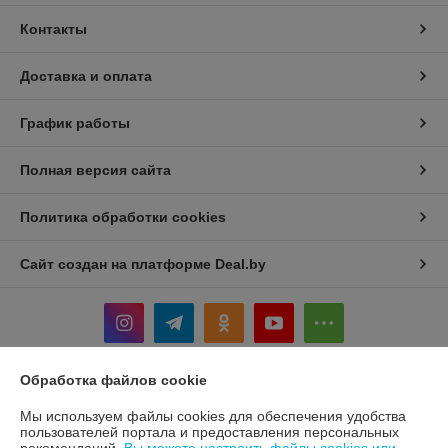
Контакты
Доставка и оплата
График работы
Полная версия сайта
Политика обработки cookies
Сайт создан на платформе Deal.by
Обработка файлов cookie
Информация для покупателя
Мы используем файлы cookies для обеспечения удобства
Юридическое лицо:
Общество с ограниченной ответственностью
пользователей портала и предоставления персональных
"ТЕРРАНОВА"