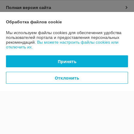
Полная версия сайта
Политика обработки cookies
Обработка файлов cookie
Мы используем файлы cookies для обеспечения удобства
Сайт создан на платформе Deal.by
пользователей портала и предоставления персональных
рекомендаций.
Вы можете настроить файлы cookies или
отключить их.
Принять
Информация для покупателя
Отклонить
Юридическое лицо:
Общество с ограниченной ответственностью
"ТЕРРАНОВА"
г.Минск,ул.Уручская,д.21, офис 406
Регистрационный номер ЕГР: 101238624
УНП: 101238624
Регистрационный орган: Минский городской исполнительный комитет
Дата регистрации компании: 18.08.2000