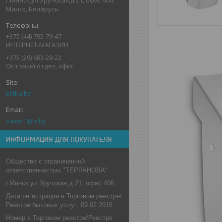
Минск, Беларусь
+375 (44) 795-79-47
ИНТЕРНЕТ-МАГАЗИН
+375 (29) 683-28-22
Оптовый отдел, офис
plitku.by
salon1@ls.by
ИНФОРМАЦИЯ ДЛЯ ПОКУПАТЕЛЯ
Общество с ограниченной
ответственностью "ТЕРРАНОВА"
г.Минск,ул.Уручская,д.21, офис 406
Дата регистрации в Торговом реестре/
Реестре бытовых услуг: 09.02.2016
Номер в Торговом реестре/Реестре