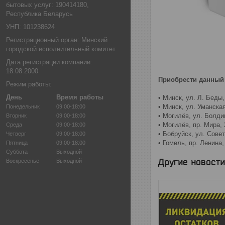
бытовых услуг: 190414180,
Республика Беларусь
УНП: 101238624
Регистрационный орган: Минский
городской исполнительный комитет
Дата регистрации компании:
18.08.2000
Приобрести данный
Режим работы:
День
Время работы
• Минск, ул. Л. Беды
• Минск, ул. Уманска
Понедельник
09:00-18:00
• Могилёв, ул. Болди
Вторник
09:00-18:00
• Могилёв, пр. Мира,
Среда
09:00-18:00
• Бобруйск, ул. Сове
Четверг
09:00-18:00
• Гомель, пр. Ленина
Пятница
09:00-18:00
Суббота
Выходной
Другие новости
Воскресенье
Выходной