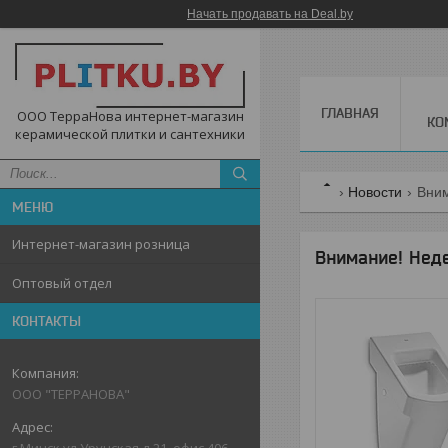
Начать продавать на Deal.by
ГЛАВНАЯ
ООО ТерраНова интернет-магазин
КО
керамической плитки и сантехники
Новости
Вним
Интернет-магазин розница
Внимание! Неде
Оптовый отдел
КОНТАКТЫ
ООО "ТЕРРАНОВА"
г.Минск,ул.Уручская,д.21, офис 406,