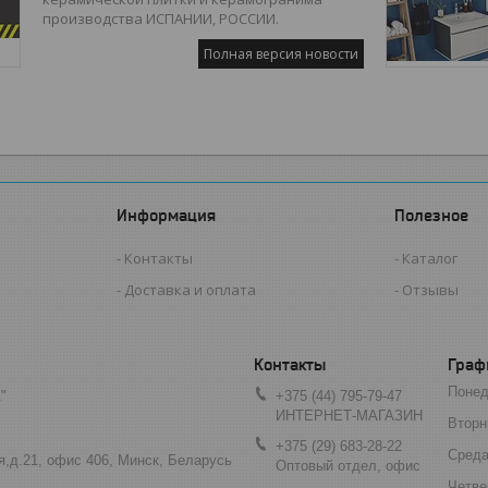
производства ИСПАНИИ, РОССИИ.
Полная версия новости
Информация
Полезное
Контакты
Каталог
Доставка и оплата
Отзывы
Граф
Понед
"
+375 (44) 795-79-47
ИНТЕРНЕТ-МАГАЗИН
Вторн
+375 (29) 683-28-22
Сред
я,д.21, офис 406, Минск, Беларусь
Оптовый отдел, офис
Четве