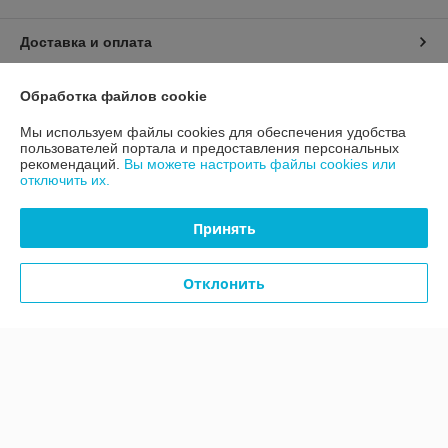
Доставка и оплата
График работы
Обработка файлов cookie
Мы используем файлы cookies для обеспечения удобства
Полная версия сайта
пользователей портала и предоставления персональных
рекомендаций.
Вы можете настроить файлы cookies или
отключить их.
Политика обработки cookies
Принять
Сайт создан на платформе Deal.by
Отклонить
Информация для покупателя
Юридическое лицо:
Общество с ограниченной ответственностью
"ТЕРРАНОВА"
г.Минск,ул.Уручская,д.21, офис 406